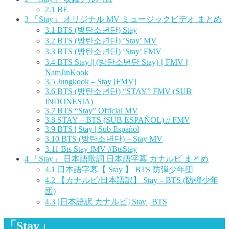
2.1
BE
3
「Stay」 オリジナル MV ミュージックビデオ まとめ
3.1
BTS (방탄소년단) Stay
3.2
BTS (방탄소년단) ’Stay’ MV
3.3
BTS (방탄소년단) ‘Stay’ FMV
3.4
BTS Stay || (방탄소년단 Stay) || FMV ||
NamJinKook
3.5
Jungkook – Stay [FMV]
3.6
BTS (방탄소년단) “STAY” FMV (SUB
INDONESIA)
3.7
BTS “Stay” Official MV
3.8
STAY – BTS (SUB ESPAÑOL) // FMV
3.9
BTS | Stay | Sub Español
3.10
BTS (방탄소년단) – Stay MV
3.11
Bts Stay fMV #BtsStay
4
「Stay」 日本語歌詞 日本語字幕 カナルビ まとめ
4.1
日本語字幕【 Stay 】 BTS 防弾少年団
4.2
【カナルビ/日本語訳】 Stay – BTS (防弾少年
団)
4.3
[日本語訳 カナルビ] Stay | BTS
「Stay」