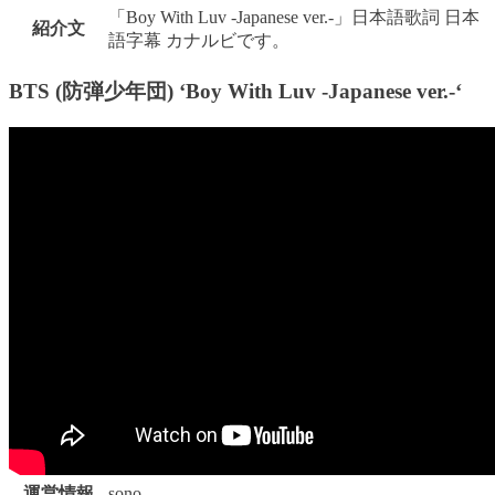
「Boy With Luv -Japanese ver.-」日本語歌詞 日本
紹介文
語字幕 カナルビです。
BTS (防弾少年団) ‘Boy With Luv -Japanese ver.-‘
運営情報
sono