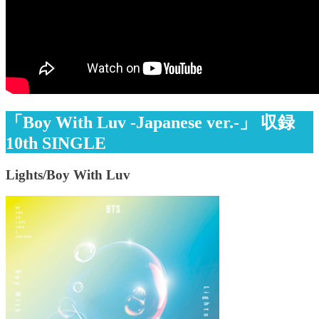
「Boy With Luv -Japanese ver.-」 収録
10th SINGLE
Lights/Boy With Luv