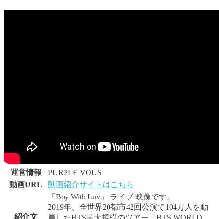
運営情報
PURPLE VOUS
動画URL
動画紹介サイトはこちら
「Boy With Luv」 ライブ 映像です。
2019年、全世界20都市42回公演で104万人を動
紹介文
員したBTS最大規模のツアー「BTS WORLD