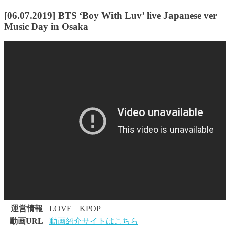
[06.07.2019] BTS ‘Boy With Luv’ live Japanese ver
Music Day in Osaka
運営情報
LOVE _ KPOP
動画URL
動画紹介サイトはこちら