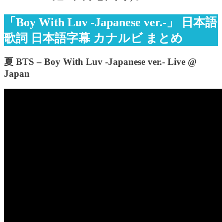
「Boy With Luv -Japanese ver.-」 日本語
歌詞 日本語字幕 カナルビ まとめ
夏 BTS – Boy With Luv -Japanese ver.- Live @
Japan