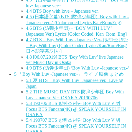
luv~Japanese ver~
4.4
BTS Boy with love – Japanese ver.
4.5
(日本語字幕) BTS (防弾少年団) ‘Boy with Luv -
Japanese ver.-‘ (Color coded Lyrics Kan/Rom/Eng)
4.6
BTS (防弾少年団) – ‘BOY WITH LUV’
(Japanese Ver.) Lyrics [Color Coded_Kan_Rom_Eng]
4.7
BTS – Boy With Luv -Japanese Ver- (방탄소년단
– Boy With Luv) [Color Coded Lyrics/Kan/Rom/Eng/
日本語字幕/가사]
4.8
[06.07.2019] BTS ‘Boy With Luv’ live Japanese
ver Music Day in Osaka
4.9
BTS (防弾少年団) ‘Boy With Luv -Japanese ver.-‘
5
「Boy With Luv -Japanese ver.-」 ライブ 映像 まとめ
5.1
夏 BTS – Boy With Luv -Japanese ver.- Live @
Japan
5.2
THE MUSIC DAY BTS 防弾少年団 Boy With
Luv Japanese Ver. OSAKA 20190706
5.3
190706 BTS 방탄소년단 Boy With Luv V 뷔
Focus BTS Fancam(4K) @ SPEAK YOURSELF IN
OSAKA
5.4
190707 BTS 방탄소년단 Boy With Luv V 뷔
Focus BTS Fancam(4K) @ SPEAK YOURSELF IN
OSAKA