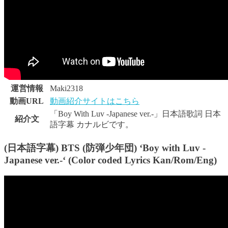
運営情報
Maki2318
動画URL
動画紹介サイトはこちら
「Boy With Luv -Japanese ver.-」日本語歌詞 日本
紹介文
語字幕 カナルビです。
(日本語字幕) BTS (防弾少年団) ‘Boy with Luv -
Japanese ver.-‘ (Color coded Lyrics Kan/Rom/Eng)