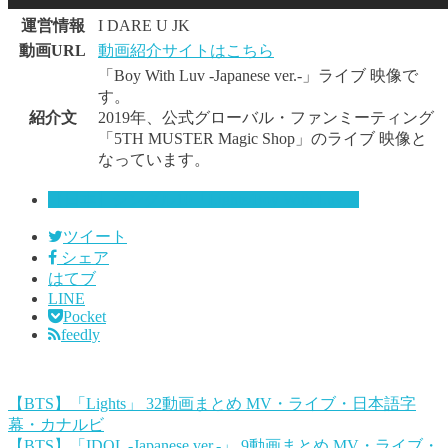
運営情報
I DARE U JK
動画URL
動画紹介サイトはこちら
「Boy With Luv -Japanese ver.-」ライブ 映像で
す。
紹介文
2019年、公式グローバル・ファンミーティング
「5TH MUSTER Magic Shop」のライブ 映像と
なっています。
【日本】シングル10「Lights/Boy With Luv」
ツイート
シェア
はてブ
LINE
Pocket
feedly
【BTS】「Lights」 32動画まとめ MV・ライブ・日本語字
幕・カナルビ
【BTS】「IDOL -Japanese ver.-」 9動画まとめ MV・ライブ・