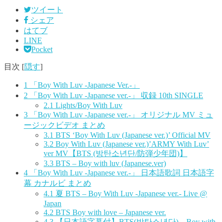
ツイート
シェア
はてブ
LINE
Pocket
目次
[
隠す
]
1
「Boy With Luv -Japanese Ver.-」
2
「Boy With Luv -Japanese ver.-」 収録 10th SINGLE
2.1
Lights/Boy With Luv
3
「Boy With Luv -Japanese ver.-」 オリジナル MV ミュ
ージックビデオ まとめ
3.1
BTS ‘Boy With Luv (Japanese ver.)’ Official MV
3.2
Boy With Luv (Japanese ver.)’ARMY With Luv’
ver MV【BTS (방탄소년단/防弾少年団)】
3.3
BTS – Boy with luv (Japanese.ver)
4
「Boy With Luv -Japanese ver.-」 日本語歌詞 日本語字
幕 カナルビ まとめ
4.1
夏 BTS – Boy With Luv -Japanese ver.- Live @
Japan
4.2
BTS Boy with love – Japanese ver.
4.3
【日本語字幕付】BTS(방탄소년단) Boy with