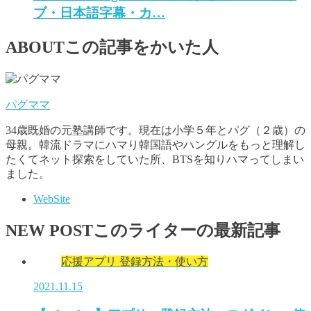
ブ・日本語字幕・カ…
ABOUT
この記事をかいた人
パグママ
34歳既婚の元塾講師です。現在は小学５年とパグ（２歳）の
母親。韓流ドラマにハマり韓国語やハングルをもっと理解し
たくてネット探索をしていた所、BTSを知りハマってしまい
ました。
WebSite
NEW POST
このライターの最新記事
応援アプリ 登録方法・使い方
2021.11.15