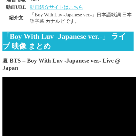
動画URL
動画紹介サイトはこちら
「Boy With Luv -Japanese ver.-」日本語歌詞 日本
紹介文
語字幕 カナルビです。
「Boy With Luv -Japanese ver.-」 ライ
ブ 映像 まとめ
夏 BTS – Boy With Luv -Japanese ver.- Live @
Japan