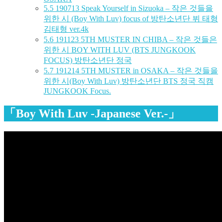
5.5
190713 Speak Yourself in Sizuoka – 작은 것들을
위한 시 (Boy With Luv) focus of 방탄소년단 뷔 태형
김태형 ver.4k
5.6
191123 5TH MUSTER IN CHIBA – 작은 것들은
위한 시 BOY WITH LUV (BTS JUNGKOOK
FOCUS) 방탄소년단 정국
5.7
191214 5TH MUSTER in OSAKA – 작은 것들을
위한 시(Boy With Luv) 방탄소년단 BTS 정국 직캠
JUNGKOOK Focus.
「Boy With Luv -Japanese Ver.-」