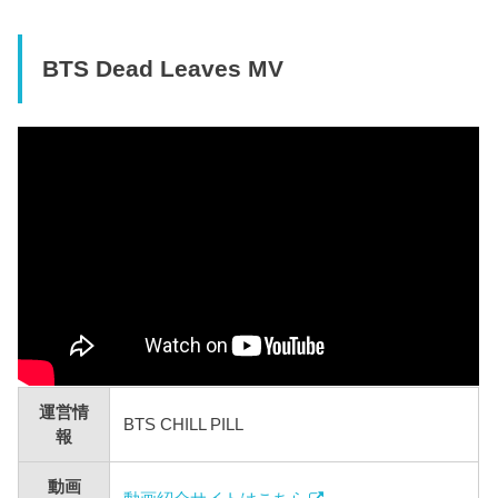
BTS Dead Leaves MV
運営情
BTS CHILL PILL
報
動画