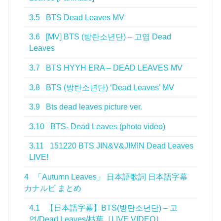
3.5
BTS Dead Leaves MV
3.6
[MV] BTS (방탄소년단) – 고엽 Dead
Leaves
3.7
BTS HYYH ERA – DEAD LEAVES MV
3.8
BTS (방탄소년단) ‘Dead Leaves’ MV
3.9
Bts dead leaves picture ver.
3.10
BTS- Dead Leaves (photo video)
3.11
151220 BTS JIN&V&JIMIN Dead Leaves
LIVE!
4
「Autumn Leaves」 日本語歌詞 日本語字幕
カナルビ まとめ
4.1
【日本語字幕】BTS(방탄소년단) – 고
엽/Dead Leaves/枯葉［LIVE VIDEO］