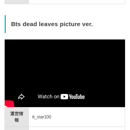
Bts dead leaves picture ver.
運営情
tt_star100
報