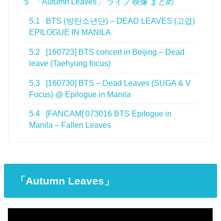
5
「Autumn Leaves」 ライブ 映像 まとめ
5.1
BTS (방탄소년단) – DEAD LEAVES (고엽)
EPILOGUE IN MANILA
5.2
[160723] BTS concert in Beijing – Dead
leave (Taehyung focus)
5.3
[160730] BTS – Dead Leaves (SUGA & V
Focus) @ Epilogue in Manila
5.4
[FANCAM] 073016 BTS Epilogue in
Manila – Fallen Leaves
「Autumn Leaves」