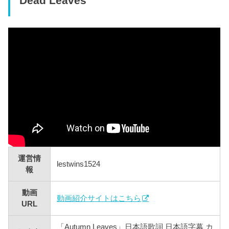
Dead Leaves
運営情
lestwins1524
報
動画
動画紹介サイトはこちら
URL
「Autumn Leaves」日本語歌詞 日本語字幕 カ