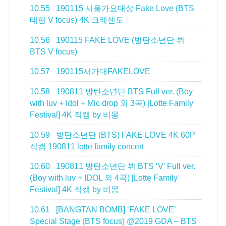
10.55
190115 서울가요대상 Fake Love (BTS
태형 V focus) 4K 크레센도
10.56
190115 FAKE LOVE (방탄소년단 뷔
BTS V focus)
10.57
190115서가대FAKELOVE
10.58
190811 방탄소년단 BTS Full ver. (Boy
with luv + Idol + Mic drop 외 3곡) [Lotte Family
Festival] 4K 직캠 by 비몽
10.59
방탄소년단 (BTS) FAKE LOVE 4K 60P
직캠 190811 lotte family concert
10.60
190811 방탄소년단 뷔 BTS ‘V’ Full ver.
(Boy with luv + IDOL 외 4곡) [Lotte Family
Festival] 4K 직캠 by 비몽
10.61
[BANGTAN BOMB] ‘FAKE LOVE’
Special Stage (BTS focus) @2019 GDA – BTS