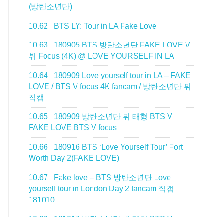
(방탄소년단)
10.62
BTS LY: Tour in LA Fake Love
10.63
180905 BTS 방탄소년단 FAKE LOVE V
뷔 Focus (4K) @ LOVE YOURSELF IN LA
10.64
180909 Love yourself tour in LA – FAKE
LOVE / BTS V focus 4K fancam / 방탄소년단 뷔
직캠
10.65
180909 방탄소년단 뷔 태형 BTS V
FAKE LOVE BTS V focus
10.66
180916 BTS ‘Love Yourself Tour’ Fort
Worth Day 2(FAKE LOVE)
10.67
Fake love – BTS 방탄소년단 Love
yourself tour in London Day 2 fancam 직갬
181010