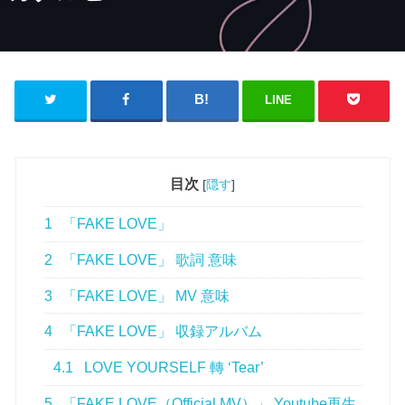
LINE
目次
[
隠す
]
1
「FAKE LOVE」
2
「FAKE LOVE」 歌詞 意味
3
「FAKE LOVE」 MV 意味
4
「FAKE LOVE」 収録アルバム
4.1
LOVE YOURSELF 轉 ‘Tear’
5
「FAKE LOVE（Official MV）」 Youtube再生