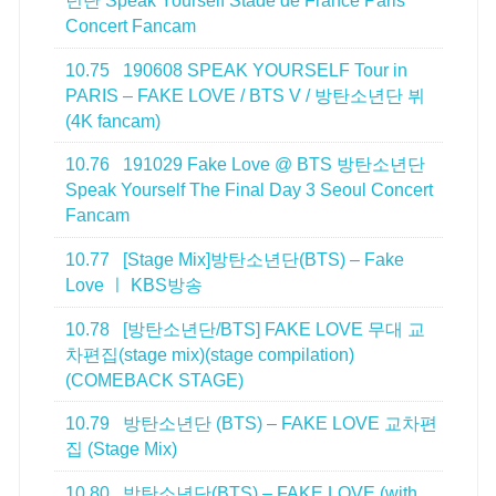
년단 Speak Yourself Stade de France Paris
Concert Fancam
10.75
190608 SPEAK YOURSELF Tour in
PARIS – FAKE LOVE / BTS V / 방탄소년단 뷔
(4K fancam)
10.76
191029 Fake Love @ BTS 방탄소년단
Speak Yourself The Final Day 3 Seoul Concert
Fancam
10.77
[Stage Mix]방탄소년단(BTS) – Fake
Love ㅣ KBS방송
10.78
[방탄소년단/BTS] FAKE LOVE 무대 교
차편집(stage mix)(stage compilation)
(COMEBACK STAGE)
10.79
방탄소년단 (BTS) – FAKE LOVE 교차편
집 (Stage Mix)
10.80
방탄소년단(BTS) – FAKE LOVE (with