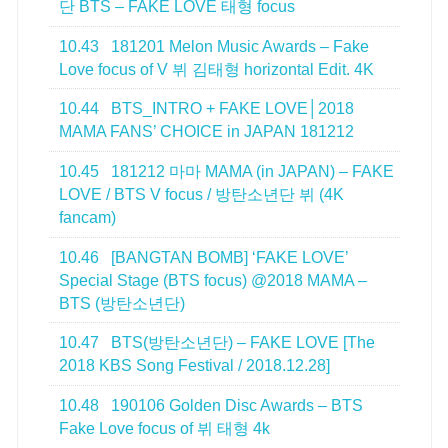
단 BTS – FAKE LOVE 태형 focus
10.43
181201 Melon Music Awards – Fake
Love focus of V 뷔 김태형 horizontal Edit. 4K
10.44
BTS_INTRO + FAKE LOVE│2018
MAMA FANS’ CHOICE in JAPAN 181212
10.45
181212 마마 MAMA (in JAPAN) – FAKE
LOVE / BTS V focus / 방탄소년단 뷔 (4K
fancam)
10.46
[BANGTAN BOMB] ‘FAKE LOVE’
Special Stage (BTS focus) @2018 MAMA –
BTS (방탄소년단)
10.47
BTS(방탄소년단) – FAKE LOVE [The
2018 KBS Song Festival / 2018.12.28]
10.48
190106 Golden Disc Awards – BTS
Fake Love focus of 뷔 태형 4k