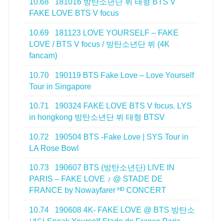
10.68
181016 방탄소년단 뷔 태형 BTS V
FAKE LOVE BTS V focus
10.69
181123 LOVE YOURSELF – FAKE
LOVE / BTS V focus / 방탄소년단 뷔 (4K
fancam)
10.70
190119 BTS Fake Love – Love Yourself
Tour in Singapore
10.71
190324 FAKE LOVE BTS V focus. LYS
in hongkong 방탄소년단 뷔 태형 BTSV
10.72
190504 BTS -Fake Love | SYS Tour in
LA Rose Bowl
10.73
190607 BTS (방탄소년단) LIVE IN
PARIS – FAKE LOVE ♪ @ STADE DE
FRANCE by Nowayfarer ᴴᴰ CONCERT
10.74
190608 4K- FAKE LOVE @ BTS 방탄소