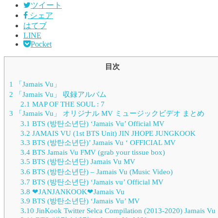
ツイート
シェア
はてブ
LINE
Pocket
目次
1
「Jamais Vu」
2
「Jamais Vu」 収録アルバム
2.1
MAP OF THE SOUL : 7
3
「Jamais Vu」 オリジナル MV ミュージックビデオ まとめ
3.1
BTS (방탄소년단) ‘Jamais Vu’ Official MV
3.2
JAMAIS VU (1st BTS Unit) JIN JHOPE JUNGKOOK
3.3
BTS (방탄소년단)’ Jamais Vu ‘ OFFICIAL MV
3.4
BTS Jamais Vu FMV (grab your tissue box)
3.5
BTS (방탄소년단) Jamais Vu MV
3.6
BTS (방탄소년단) – Jamais Vu (Music Video)
3.7
BTS (방탄소년단) ‘Jamais vu’ Official MV
3.8
❤JANJANKOOK❤Jamais Vu
3.9
BTS (방탄소년단) ‘Jamais Vu’ MV
3.10
JinKook Twitter Selca Compilation (2013-2020) Jamais Vu