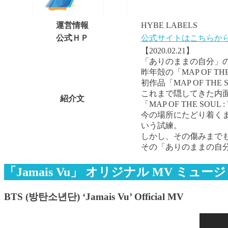
運営情報
HYBE LABELS
公式ＨＰ
公式サイトはこちらか
【2020.02.21】
「ありのままの自分」
昨年殻の「MAP OF 
初作品「MAP OF TH
これまで隠してきた内
紹介文
「MAP OF THE 
今の場所にたどり着く
いう試練。
しかし、その傷みまで
その「ありのままの自
「Jamais Vu」 オリジナル MV ミュ
BTS (방탄소년단) ‘Jamais Vu’ Official MV