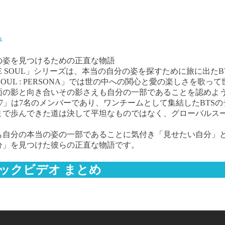
ら
の姿を見つけるための正直な物語
THE SOUL」シリーズは、本当の自分の姿を探すために旅に出た
E SOUL : PERSONA」では世の中への関心と愛の楽しさを歌って世
面の影と向き合いその影さえも自分の一部であることを認めよ
SOUL : 7」は7名のメンバーであり、ワンチームとして集結した
まで歩んできた道は決して平坦なものではなく、グローバルス
も自分の本当の姿の一部であることに気付き「見せたい自分」
分」を見つけた彼らの正直な物語です。
ージックビデオ まとめ