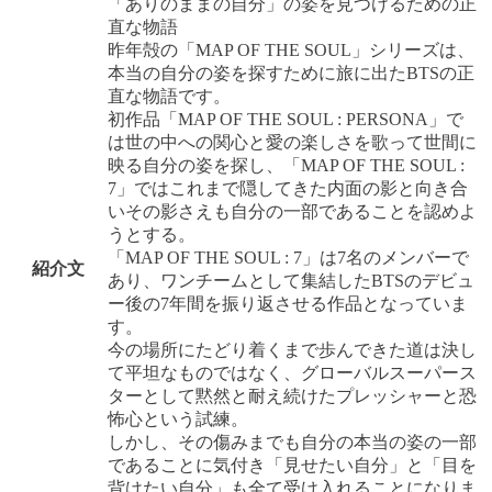
「ありのままの自分」の姿を見つけるための正
直な物語
昨年殻の「MAP OF THE SOUL」シリーズは、
本当の自分の姿を探すために旅に出たBTSの正
直な物語です。
初作品「MAP OF THE SOUL : PERSONA」で
は世の中への関心と愛の楽しさを歌って世間に
映る自分の姿を探し、「MAP OF THE SOUL :
7」ではこれまで隠してきた内面の影と向き合
いその影さえも自分の一部であることを認めよ
うとする。
「MAP OF THE SOUL : 7」は7名のメンバーで
紹介文
あり、ワンチームとして集結したBTSのデビュ
ー後の7年間を振り返させる作品となっていま
す。
今の場所にたどり着くまで歩んできた道は決し
て平坦なものではなく、グローバルスーパース
ターとして黙然と耐え続けたプレッシャーと恐
怖心という試練。
しかし、その傷みまでも自分の本当の姿の一部
であることに気付き「見せたい自分」と「目を
背けたい自分」も全て受け入れることになりま