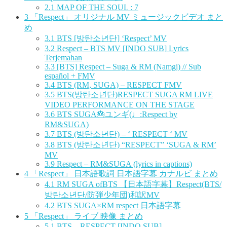
2.1
MAP OF THE SOUL : 7
3
「Respect」 オリジナル MV ミュージックビデオ まと
め
3.1
BTS [방탄소년단] ‘Respect’ MV
3.2
Respect – BTS MV [INDO SUB] Lyrics
Terjemahan
3.3
[BTS] Respect – Suga & RM (Namgi) // Sub
español + FMV
3.4
BTS (RM, SUGA) – RESPECT FMV
3.5
BTS(방탄소년단)RESPECT SUGA RM LIVE
VIDEO PERFORMANCE ON THE STAGE
3.6
BTS SUGA🎂ユンギ(♩:Respect by
RM&SUGA)
3.7
BTS (방탄소년단) – ‘ RESPECT ‘ MV
3.8
BTS (방탄소년단) “RESPECT” ‘SUGA & RM’
MV
3.9
Respect – RM&SUGA (lyrics in captions)
4
「Respect」 日本語歌詞 日本語字幕 カナルビ まとめ
4.1
RM SUGA ofBTS 【日本語字幕】Respect(BTS/
방탄소년단/防弾少年団)和訳MV
4.2
BTS SUGA×RM respect 日本語字幕
5
「Respect」 ライブ 映像 まとめ
5.1
BTS – RESPECT [INDO SUB]