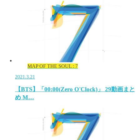
MAP OF THE SOUL : 7
2021.3.21
【BTS】「00:00(Zero O'Clock)」 29動画まと
め M…