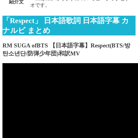
紹介文
オです。
「Respect」 日本語歌詞 日本語字幕 カ
ナルビ まとめ
RM SUGA ofBTS 【日本語字幕】Respect(BTS/방
탄소년단/防弾少年団)和訳MV