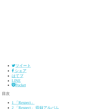
ツイート
シェア
はてブ
LINE
Pocket
目次
1
「Respect」
2
「Respect」 収録アルバム