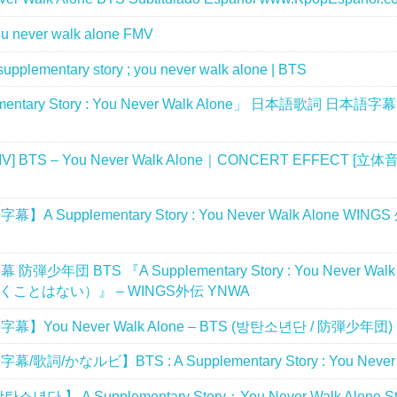
 never walk alone FMV
supplementary story ; you never walk alone | BTS
mentary Story : You Never Walk Alone」 日本語歌詞 日本
MV] BTS – You Never Walk Alone｜CONCERT EFFECT [立
A Supplementary Story : You Never Walk Alone WINGS
弾少年団 BTS 『A Supplementary Story : You Never Walk
ことはない）』 – WINGS外伝 YNWA
】You Never Walk Alone – BTS (방탄소년단 / 防弾少年団)
歌詞/かなルビ】BTS : A Supplementary Story : You Never W
소년단 】 A Supplementary Story：You Never Walk Alone St