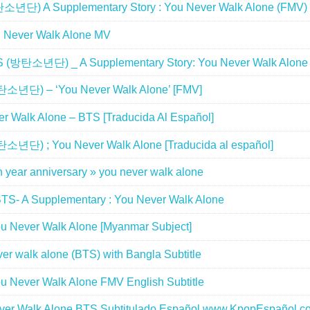
단) A Supplementary Story : You Never Walk Alone (FMV)
 Never Walk Alone MV
 (방탄소년단) _ A Supplementary Story: You Never Walk Alone
소년단) – ‘You Never Walk Alone’ [FMV]
r Walk Alone – BTS [Traducida Al Español]
년단) ; You Never Walk Alone [Traducida al español]
 year anniversary » you never walk alone
TS- A Supplementary : You Never Walk Alone
 Never Walk Alone [Myanmar Subject]
er walk alone (BTS) with Bangla Subtitle
 Never Walk Alone FMV English Subtitle
er Walk Alone BTS Subtitulado Español www.KpopEspañol.c