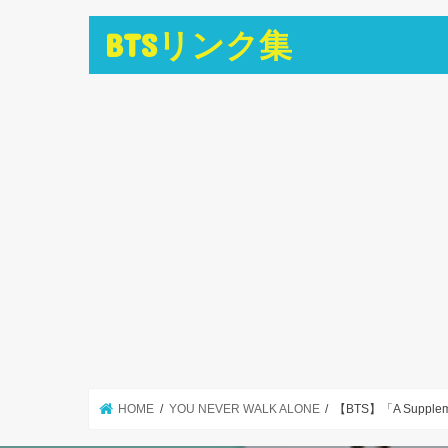
BTSリンク集
HOME
YOU NEVER WALK ALONE
【BTS】「A Supple