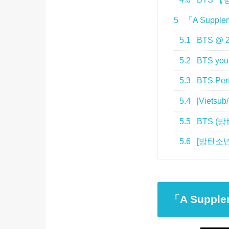
5
「A Supplem
5.1
BTS @ 2
5.2
BTS you
5.3
BTS Perf
5.4
[Vietsub
5.5
BTS (방탄소
5.6
[방탄소년단 
「A Supplem