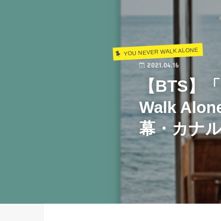
YOU NEVER WALK ALONE
2021.04.16
【BTS】「A S
Walk A
幕・カナ