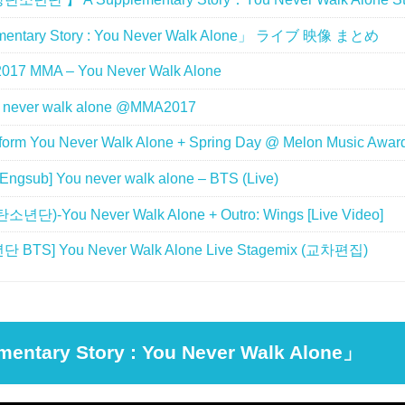
entary Story : You Never Walk Alone」 ライブ 映像 まとめ
017 MMA – You Never Walk Alone
 never walk alone @MMA2017
orm You Never Walk Alone + Spring Day @ Melon Music Awar
/Engsub] You never walk alone – BTS (Live)
년단)-You Never Walk Alone + Outro: Wings [Live Video]
BTS] You Never Walk Alone Live Stagemix (교차편집)
entary Story : You Never Walk Alone」