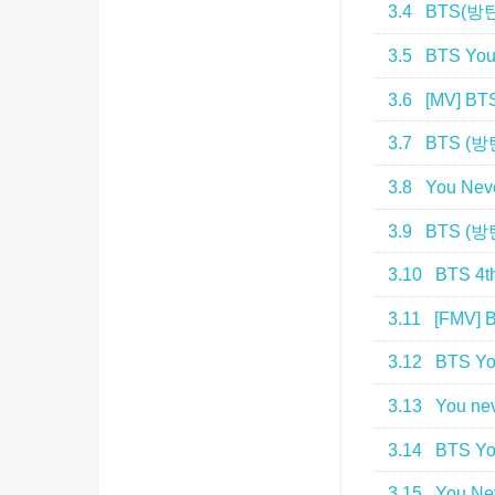
3.4
BTS(방탄소년
3.5
BTS You
3.6
[MV] BTS
3.7
BTS (방탄
3.8
You Neve
3.9
BTS (방탄소
3.10
BTS 4th
3.11
[FMV] B
3.12
BTS You
3.13
You nev
3.14
BTS You
3.15
You Nev