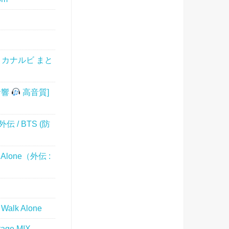
語字幕 カナルビ まと
体音響
高音質]
 外伝 / BTS (防
 Alone（外伝 :
alk Alone
age MIX