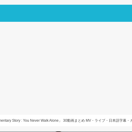
mentary Story : You Never Walk Alone」 30動画まとめ MV・ライブ・日本語字