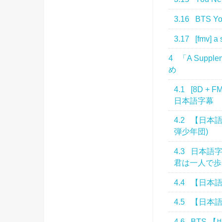
3.16
BTS You
3.17
[fmv] a 
4
「A Supple
め
4.1
[8D + F
日本語字幕
4.2
【日本語字幕】
弾少年団)
4.3
日本語字幕 防
君は一人で歩く
4.4
【日本語字幕
4.5
【日本語字幕/
4.6
BTS 【방탄