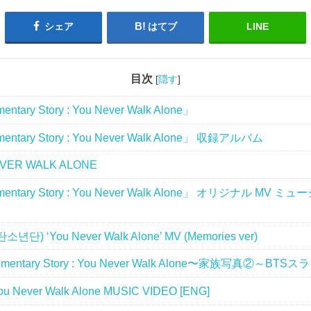
シェア
はてブ
LINE
目次
[
隠す
]
ntary Story : You Never Walk Alone」
entary Story : You Never Walk Alone」 収録アルバム
VER WALK ALONE
mentary Story : You Never Walk Alone」 オリジナル MV
소년단) ‘You Never Walk Alone’ MV (Memories ver)
lementary Story : You Never Walk Alone〜家族写真②～BT
u Never Walk Alone MUSIC VIDEO [ENG]