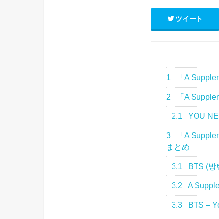
ツイート
1
「A Suppleme
2
「A Supplem
2.1
YOU NE
3
「A Supple
まとめ
3.1
BTS (방탄
3.2
A Supp
3.3
BTS – Yo