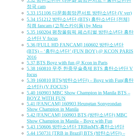
5.32
방탄소년단 다문화 희망콘서트 – 흥탄소년단
정국 cam
5.33
151106 다문화희망콘서트 방탄소년단 (V ver)
5.34
151212 방탄소년단 (BTS) 흥탄소년단 [전체]
직캠 fancam (고척스카이돔) by Mera
5.35
160204 평창올림픽 페스티벌 방탄소년단 흥탄
소년단 V focus
5.36
[FULL HD FANCAM] 160602 방탄소년단
(BTS) – ‘흥탄소년단’ (FUN BOY) @ KCON PARIS
2016
5.37
BTS Boyz with fun @ Kcon in Paris
5.38
160810 무주 한중무술축제 BTS 흥탄소년단 V
focus
5.39
160810 BTS(방탄소년단) – Boyz with Fun(흥탄
소년단) (V FOCUS)
5.40
160903 MBC Show Champion in Manila BTS –
BOYZ WITH FUN
5.41
[FANCAM] 160903 Heungtan Sonyeondan
Show Champion in Manila
5.42
[FANCAM] 160903 BTS (방탄소년단) MBC
Show Champion in Manila – Boyz with Fun
5.43
150606 방탄소년단 TRBinMY-흥탄소년단
5.44
150731 [TRB in Brazil] BTS (방탄소년단) –