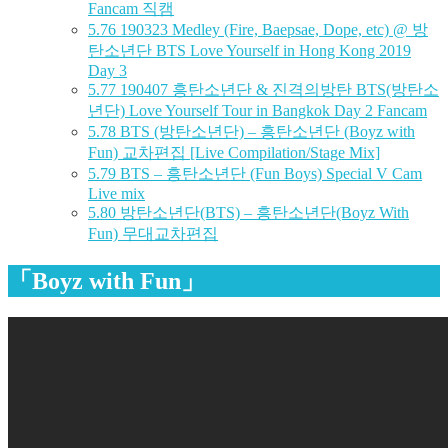
Fancam 직캠
5.76
190323 Medley (Fire, Baepsae, Dope, etc) @ 방
탄소년단 BTS Love Yourself in Hong Kong 2019
Day 3
5.77
190407 흥탄소년단 & 진격의방탄 BTS(방탄소
년단) Love Yourself Tour in Bangkok Day 2 Fancam
5.78
BTS (방탄소년단) – 흥탄소년단 (Boyz with
Fun) 교차편집 [Live Compilation/Stage Mix]
5.79
BTS – 흥탄소년단 (Fun Boys) Special V Cam
Live mix
5.80
방탄소년단(BTS) – 흥탄소년단(Boyz With
Fun) 무대교차편집
「Boyz with Fun」