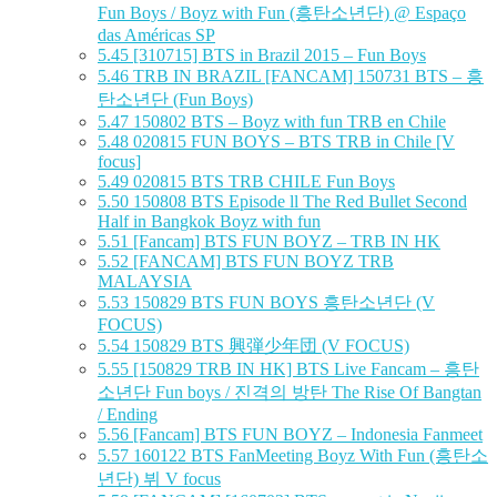
Fun Boys / Boyz with Fun (흥탄소년단) @ Espaço
das Américas SP
5.45
[310715] BTS in Brazil 2015 – Fun Boys
5.46
TRB IN BRAZIL [FANCAM] 150731 BTS – 흥
탄소년단 (Fun Boys)
5.47
150802 BTS – Boyz with fun TRB en Chile
5.48
020815 FUN BOYS – BTS TRB in Chile [V
focus]
5.49
020815 BTS TRB CHILE Fun Boys
5.50
150808 BTS Episode ll The Red Bullet Second
Half in Bangkok Boyz with fun
5.51
[Fancam] BTS FUN BOYZ – TRB IN HK
5.52
[FANCAM] BTS FUN BOYZ TRB
MALAYSIA
5.53
150829 BTS FUN BOYS 흥탄소년단 (V
FOCUS)
5.54
150829 BTS 興弾少年団 (V FOCUS)
5.55
[150829 TRB IN HK] BTS Live Fancam – 흥탄
소년단 Fun boys / 진격의 방탄 The Rise Of Bangtan
/ Ending
5.56
[Fancam] BTS FUN BOYZ – Indonesia Fanmeet
5.57
160122 BTS FanMeeting Boyz With Fun (흥탄소
년단) 뷔 V focus