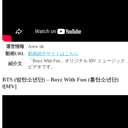
運営情報
Arew iik
動画URL
動画紹介サイトはこちら
「Boyz With Fun」オリジナル MV ミュージック
紹介文
ビデオです。
BTS (방탄소년단) – Boyz With Fun (흥탄소년단)
f[MV]