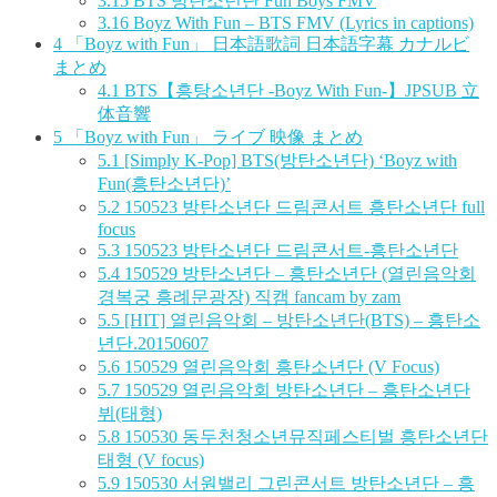
3.15
BTS 방탄소년단 Fun Boys FMV
3.16
Boyz With Fun – BTS FMV (Lyrics in captions)
4
「Boyz with Fun」 日本語歌詞 日本語字幕 カナルビ
まとめ
4.1
BTS【흥탕소년단 -Boyz With Fun-】JPSUB 立
体音響
5
「Boyz with Fun」 ライブ 映像 まとめ
5.1
[Simply K-Pop] BTS(방탄소년단) ‘Boyz with
Fun(흥탄소년단)’
5.2
150523 방탄소년단 드림콘서트 흥탄소년단 full
focus
5.3
150523 방탄소년단 드림콘서트-흥탄소년단
5.4
150529 방탄소년단 – 흥탄소년단 (열린음악회
경복궁 흥례문광장) 직캠 fancam by zam
5.5
[HIT] 열린음악회 – 방탄소년단(BTS) – 흥탄소
년단.20150607
5.6
150529 열린음악회 흥탄소년단 (V Focus)
5.7
150529 열린음악회 방탄소년단 – 흥탄소년단
뷔(태형)
5.8
150530 동두천청소년뮤직페스티벌 흥탄소년단
태형 (V focus)
5.9
150530 서원밸리 그린콘서트 방탄소년단 – 흥