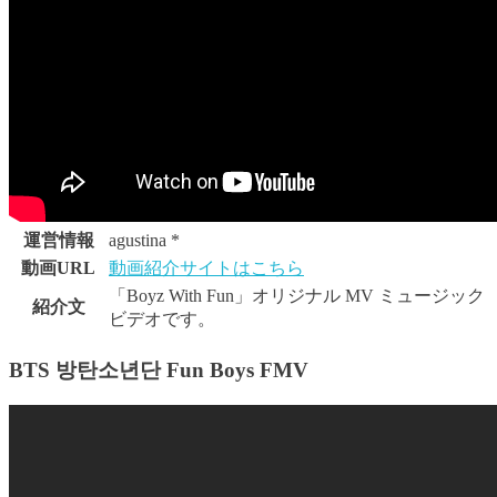
運営情報
agustina *
動画URL
動画紹介サイトはこちら
「Boyz With Fun」オリジナル MV ミュージック
紹介文
ビデオです。
BTS 방탄소년단 Fun Boys FMV