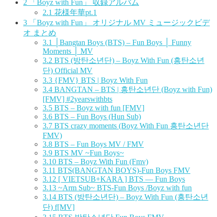
2
「Boyz with Fun」 収録アルバム
2.1
花様年華pt.1
3
「Boyz with Fun」 オリジナル MV ミュージックビデ
オ まとめ
3.1
│Bangtan Boys (BTS) – Fun Boys │ Funny
Moments │ MV
3.2
BTS (방탄소년단) – Boyz With Fun (흥탄소년
단) Official MV
3.3
{FMV} BTS | Boyz With Fun
3.4
BANGTAN – BTS | 흥탄소년단 (Boyz with Fun)
[FMV] #2yearswithbts
3.5
BTS – Boyz with fun [FMV]
3.6
BTS – Fun Boys (Hun Sub)
3.7
BTS crazy moments (Boyz With Fun 흥탄소년단
FMV)
3.8
BTS – Fun Boys MV / FMV
3.9
BTS MV ~Fun Boys~
3.10
BTS – Boyz With Fun (Fmv)
3.11
BTS(BANGTAN BOYS)-Fun Boys FMV
3.12
[ VIETSUB+KARA ] BTS — Fun Boys
3.13
~Arm Sub~ BTS-Fun Boys /Boyz with fun
3.14
BTS (방탄소년단) – Boyz With Fun (흥탄소년
단) f[MV]