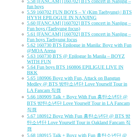
5.58
[FANCAM] [160702] BTS concert in Nanjing –
fun boys
5.59
160702 FUN BOYS – V (Kim Taehyung) | BTS
HYYH EPILOGUE IN NANJING
5.60
[FANCAM] [160702] BTS concert in Nanjing –
Fun boys (Taehyung focus)
5.61
[FANCAM] [160702] BTS concert in Nanjing –
Fun boys Taehyung focus
5.62
160730 BTS Epilogue in Manila: Boyz with Fun
@MOA Arena
5.63
160730 BTS @ Epilogue In Manila – BOYZ
WITH FUN
5.64
Fun boys BTS 160806 EPILIGUE LIVE IN
BKK
5.65
180906 Boyz with Fun, Attack on Bangtan
Medley @ BTS 방탄소년단 Love Yourself Tour in
LA Fancam 직캠
5.66
180909 Talk + Boyz With Fun 흥탄소년단 @
BTS 방탄소년단 Love Yourself Tour in LA Fancam
직캠
5.67
180912 Boyz With Fun 흥탄소년단 @ BTS 방
탄소년단 Love Yourself Tour in Oakland Fancam 직
캠
5.68
180915 Talk + Boyz with Fun 흥탄소년단 @