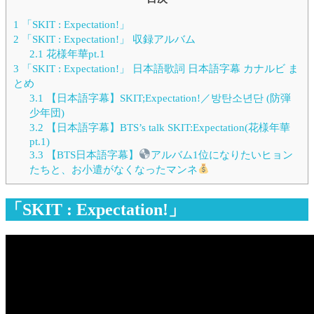
1
「SKIT : Expectation!」
2
「SKIT : Expectation!」 収録アルバム
2.1
花様年華pt.1
3
「SKIT : Expectation!」 日本語歌詞 日本語字幕 カナルビ ま
とめ
3.1
【日本語字幕】SKIT;Expectation!／방탄소년단 (防弾
少年団)
3.2
【日本語字幕】BTS’s talk SKIT:Expectation(花様年華
pt.1)
3.3
【BTS日本語字幕】
アルバム1位になりたいヒョン
たちと、お小遣がなくなったマンネ
「SKIT : Expectation!」