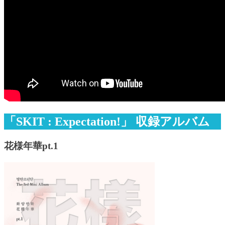
「SKIT : Expectation!」 収録アルバム
花様年華pt.1