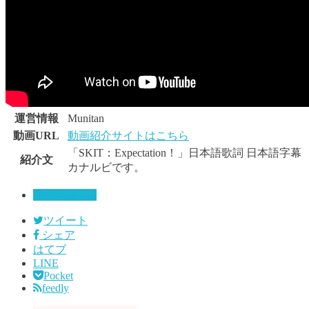
運営情報
Munitan
動画URL
動画紹介サイトはこちら
「SKIT：Expectation！」日本語歌詞 日本語字幕
紹介文
カナルビです。
花樣年華 pt.1
ツイート
シェア
はてブ
LINE
Pocket
feedly